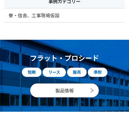
事例カテゴリー
寮・宿舎
、
工事現場仮設
フラット・プロシード
短期
リース
販売
準耐
製品情報