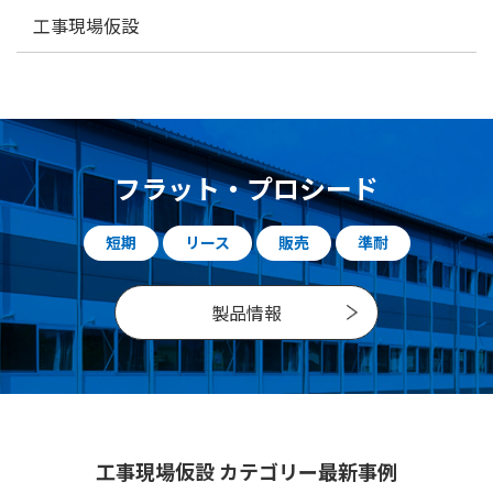
工事現場仮設
フラット・プロシード
短期
リース
販売
準耐
製品情報
工事現場仮設 カテゴリー最新事例